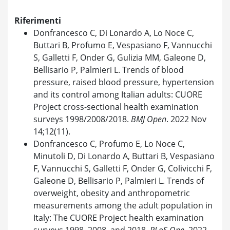
Riferimenti
Donfrancesco C, Di Lonardo A, Lo Noce C,
Buttari B, Profumo E, Vespasiano F, Vannucchi
S, Galletti F, Onder G, Gulizia MM, Galeone D,
Bellisario P, Palmieri L. Trends of blood
pressure, raised blood pressure, hypertension
and its control among Italian adults: CUORE
Project cross-sectional health examination
surveys 1998/2008/2018.
BMJ Open
. 2022 Nov
14;12(11).
Donfrancesco C, Profumo E, Lo Noce C,
Minutoli D, Di Lonardo A, Buttari B, Vespasiano
F, Vannucchi S, Galletti F, Onder G, Colivicchi F,
Galeone D, Bellisario P, Palmieri L. Trends of
overweight, obesity and anthropometric
measurements among the adult population in
Italy: The CUORE Project health examination
surveys 1998, 2008, and 2018.
PLoS One
. 2022