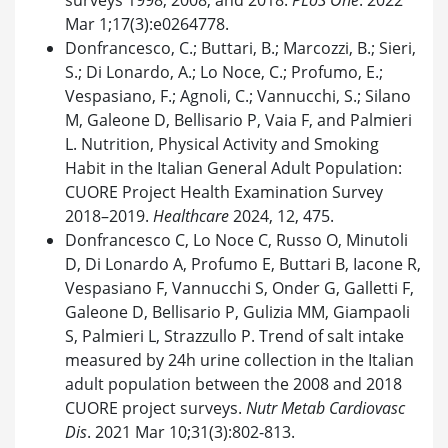
Mar 1;17(3):e0264778.
Donfrancesco, C.; Buttari, B.; Marcozzi, B.; Sieri,
S.; Di Lonardo, A.; Lo Noce, C.; Profumo, E.;
Vespasiano, F.; Agnoli, C.; Vannucchi, S.; Silano
M, Galeone D, Bellisario P, Vaia F, and Palmieri
L. Nutrition, Physical Activity and Smoking
Habit in the Italian General Adult Population:
CUORE Project Health Examination Survey
2018–2019.
Healthcare
2024, 12, 475.
Donfrancesco C, Lo Noce C, Russo O, Minutoli
D, Di Lonardo A, Profumo E, Buttari B, Iacone R,
Vespasiano F, Vannucchi S, Onder G, Galletti F,
Galeone D, Bellisario P, Gulizia MM, Giampaoli
S, Palmieri L, Strazzullo P. Trend of salt intake
measured by 24h urine collection in the Italian
adult population between the 2008 and 2018
CUORE project surveys.
Nutr Metab Cardiovasc
Dis
. 2021 Mar 10;31(3):802-813.