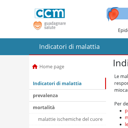
Epid
Indicatori di malattia
Ind
Home page
Le mal
respon
Indicatori di malattia
miocar
prevalenza
Per de
mortalità
p
m
malattie ischemiche del cuore
l