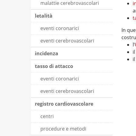
malattie cerebrovascolari
i
a
letalità
t
eventi coronarici
In que
costru
eventi cerebrovascolari
l’
i
incidenza
i
tasso di attacco
eventi coronarici
eventi cerebrovascolari
registro cardiovascolare
centri
procedure e metodi