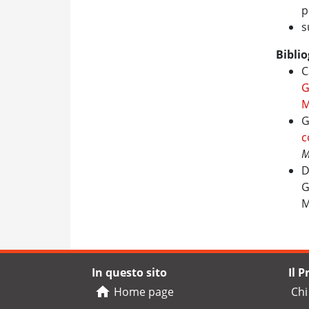
p
s
Biblio
C
G
M
G
c
M
D
G
M
In questo sito
Il 
Home page
Chi