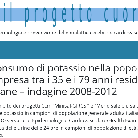
emiologia e prevenzione delle malattie cerebro e cardiovasc
consumo di potassio nella popo
presa tra i 35 e i 79 anni resi
liane – indagine 2008-2012
mbito dei progetti Ccm “Minisal-GIRCSI” e “Meno sale più salu
e potassio in campioni di popolazione generale adulta italia
Osservatorio Epidemiologico Cardiovascolare/Health Exami
ta delle urine delle 24 ore in campioni di popolazione di età 
e.