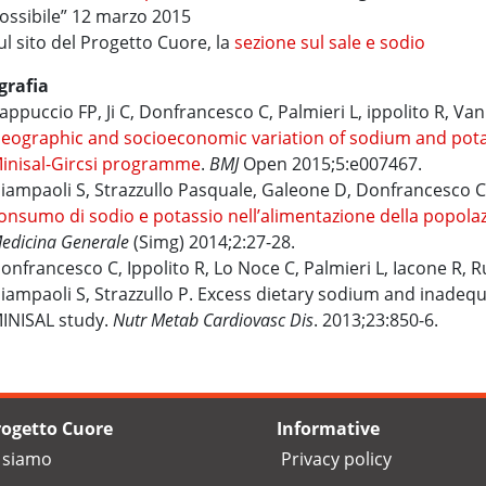
ossibile” 12 marzo 2015
ul sito del Progetto Cuore, la
sezione sul sale e sodio
grafia
appuccio FP, Ji C, Donfrancesco C, Palmieri L, ippolito R, Va
eographic and socioeconomic variation of sodium and potass
inisal-Gircsi programme
.
BMJ
Open 2015;5:e007467.
iampaoli S, Strazzullo Pasquale, Galeone D, Donfrancesco C,
onsumo di sodio e potassio nell’alimentazione della popolaz
edicina Generale
(Simg) 2014;2:27-28.
onfrancesco C, Ippolito R, Lo Noce C, Palmieri L, Iacone R, R
iampaoli S, Strazzullo P. Excess dietary sodium and inadequa
INISAL study.
Nutr Metab Cardiovasc Dis
. 2013;23:850-6.
Progetto Cuore
Informative
 siamo
Privacy policy