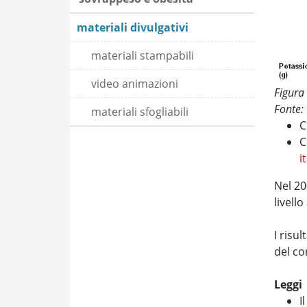
materiali divulgativi
materiali stampabili
video animazioni
Figura
Fonte:
materiali sfogliabili
C
C
i
Nel 20
livell
I risu
del co
Leggi
I