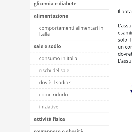
glicemia e diabete
Il pot
alimentazione
L’assu
comportamenti alimentari in
esamin
Italia
solo i
sale e sodio
un con
dovreb
consumo in Italia
L’assu
rischi del sale
dov'è il sodio?
come ridurlo
iniziative
attività fisica
sovrappeso e obesità