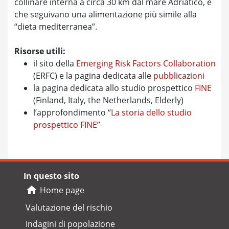
collinare interna a circa 30 km dal mare Adriatico, e
che seguivano una alimentazione più simile alla
“dieta mediterranea”.
Risorse utili:
il sito della
Emerging Risk Factors Collaboration
(ERFC) e la pagina dedicata alle
pubblicazioni
la pagina dedicata allo studio prospettico
FINE
(Finland, Italy, the Netherlands, Elderly)
l’approfondimento “
La storia dello studio
prospettico FINE
”
In questo sito
Home page
Valutazione del rischio
Indagini di popolazione