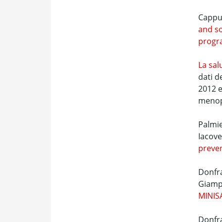
Cappuc
and so
prog
La sal
dati d
2012 e
menopa
Palmie
Iacove
preven
Donfra
Giampa
MINIS
Donfra