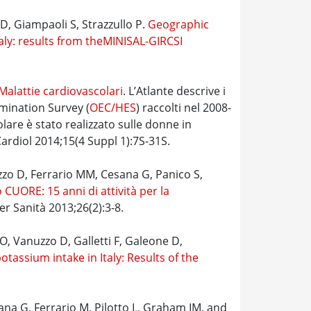
 D, Giampaoli S, Strazzullo P.
Geographic
ly: results from theMINISAL-GIRCSI
 Malattie cardiovascolari
. L’Atlante descrive i
mination Survey (
OEC/HES
) raccolti nel 2008-
lare è stato realizzato sulle donne in
Cardiol 2014;15(4 Suppl 1):7S-31S.
zzo D, Ferrario MM, Cesana G, Panico S,
o CUORE: 15 anni di attività per la
per Sanità 2013;26(2):3-8.
O, Vanuzzo D, Galletti F, Galeone D,
assium intake in Italy: Results of the
na G, Ferrario M, Pilotto L, Graham IM, and