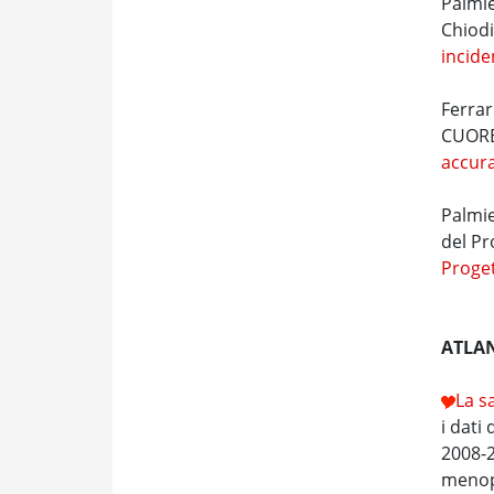
Palmie
Chiodi
incid
Ferrar
CUORE
accura
Palmie
del P
Proge
ATLAN
La s
i dati
2008-2
menopa