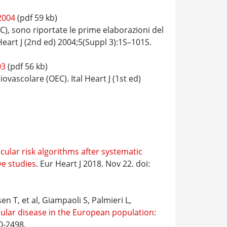
 2004
(pdf 59 kb)
C), sono riportate le prime elaborazioni del
Heart J (2nd ed) 2004;5(Suppl 3):1S–101S.
03
(pdf 56 kb)
ovascolare (OEC). Ital Heart J (1st ed)
cular risk algorithms after systematic
ve studies
. Eur Heart J 2018. Nov 22. doi:
n T, et al, Giampaoli S, Palmieri L,
cular disease in the European population:
0-2498.