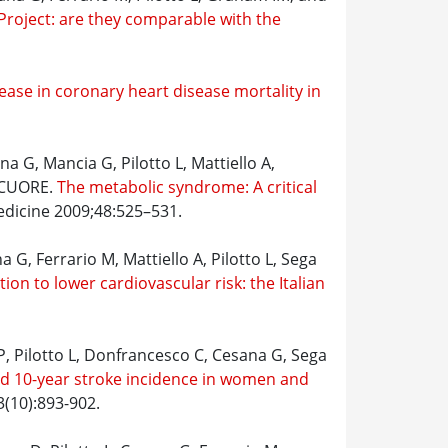
 Project: are they comparable with the
ease in coronary heart disease mortality in
a G, Mancia G, Pilotto L, Mattiello A,
o CUORE.
The metabolic syndrome: A critical
edicine 2009;48:525–531.
 G, Ferrario M, Mattiello A, Pilotto L, Sega
on to lower cardiovascular risk: the Italian
 P, Pilotto L, Donfrancesco C, Cesana G, Sega
and 10-year stroke incidence in women and
3(10):893-902.