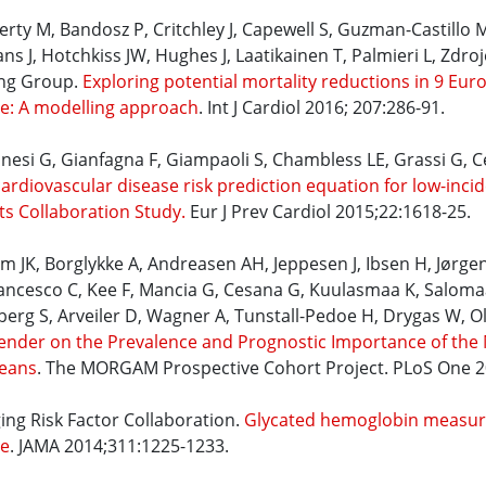
erty M, Bandosz P, Critchley J, Capewell S, Guzman-Castillo M
ns J, Hotchkiss JW, Hughes J, Laatikainen T, Palmieri L, Zdroj
ing Group.
Exploring potential mortality reductions in 9 Eu
yle: A modelling approach
. Int J Cardiol 2016; 207:286-91.
nesi G, Gianfagna F, Giampaoli S, Chambless LE, Grassi G, 
ardiovascular disease risk prediction equation for low-in
s Collaboration Study.
Eur J Prev Cardiol 2015;22:1618-25.
m JK, Borglykke A, Andreasen AH, Jeppesen J, Ibsen H, Jørgen
ncesco C, Kee F, Mancia G, Cesana G, Kuulasmaa K, Salomaa V,
erg S, Arveiler D, Wagner A, Tunstall-Pedoe H, Drygas W,
ender on the Prevalence and Prognostic Importance of the
eans
. The MORGAM Prospective Cohort Project. PLoS One 20
ng Risk Factor Collaboration.
Glycated hemoglobin measure
se
. JAMA 2014;311:1225-1233.