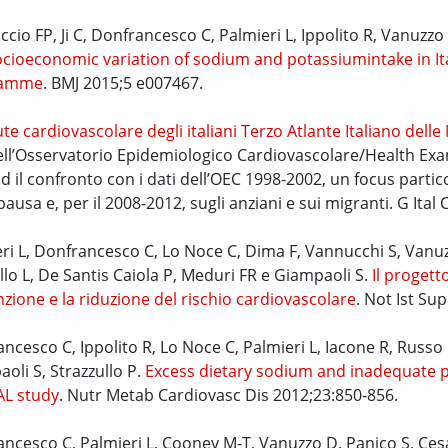
cio FP, Ji C, Donfrancesco C, Palmieri L, Ippolito R, Vanuzzo
cioeconomic variation of sodium and potassiumintake in Ita
ramme
. BMJ 2015;5 e007467.
ute cardiovascolare degli italiani Terzo Atlante Italiano delle
ell’Osservatorio Epidemiologico Cardiovascolare/Health Exa
d il confronto con i dati dell’OEC 1998-2002, un focus partico
usa e, per il 2008-2012, sugli anziani e sui migranti. G Ital 
ri L, Donfrancesco C, Lo Noce C, Dima F, Vannucchi S, Vanu
llo L, De Santis Caiola P, Meduri FR e Giampaoli S.
Il progett
zione e la riduzione del rischio cardiovascolare
. Not Ist Su
ncesco C, Ippolito R, Lo Noce C, Palmieri L, Iacone R, Russo 
oli S, Strazzullo P.
Excess dietary sodium and inadequate pot
AL study
. Nutr Metab Cardiovasc Dis 2012;23:850-856.
ncesco C, Palmieri L, Cooney M-T, Vanuzzo D, Panico S, Cesa