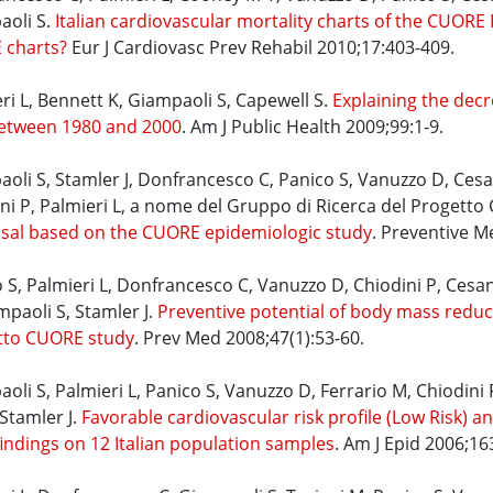
aoli S.
Italian cardiovascular mortality charts of the CUORE
 charts?
Eur J Cardiovasc Prev Rehabil 2010;17:403-409.
ri L, Bennett K, Giampaoli S, Capewell S.
Explaining the decr
between 1980 and 2000
. Am J Public Health 2009;99:1-9.
oli S, Stamler J, Donfrancesco C, Panico S, Vanuzzo D, Cesan
ni P, Palmieri L, a nome del Gruppo di Ricerca del Progett
isal based on the CUORE epidemiologic study
. Preventive M
 S, Palmieri L, Donfrancesco C, Vanuzzo D, Chiodini P, Cesana
mpaoli S, Stamler J.
Preventive potential of body mass reducti
tto CUORE study
. Prev Med 2008;47(1):53-60.
oli S, Palmieri L, Panico S, Vanuzzo D, Ferrario M, Chiodini
Stamler J.
Favorable cardiovascular risk profile (Low Risk) 
indings on 12 Italian population samples
. Am J Epid 2006;16