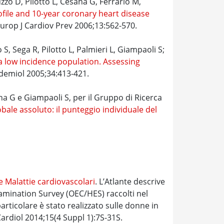
zzo D, Pilotto L, Cesana G, Ferrario M,
ofile and 10-year coronary heart disease
Europ J Cardiov Prev 2006;13:562-570.
, Sega R, Pilotto L, Palmieri L, Giampaoli S;
a low incidence population. Assessing
pidemiol 2005;34:413-421.
ana G e Giampaoli S, per il Gruppo di Ricerca
bale assoluto: il punteggio individuale del
le Malattie cardiovascolari
. L’Atlante descrive
amination Survey (OEC/HES) raccolti nel
articolare è stato realizzato sulle donne in
Cardiol 2014;15(4 Suppl 1):7S-31S.