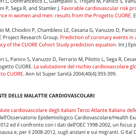
ri L, Donfrancesco C, Giampaoli S, Trojani M, Panico S, Vanu
ni P, Sega R, and Stamler J.
Favorable cardiovascular risk pr
ence in women and men: results from the Progetto CUORE
. 
io M, Chiodini P, Chambless LE, Cesana G, Vanuzzo D, Panico S
 Project Research Group.
Prediction of coronary events in 
cy of the CUORE Cohort Study prediction equation
. Int J E
ri L, Panico S, Vanuzzo D, Ferrario M, Pilotto L, Sega R, Ces
rogetto CUORE.
La valutazione del rischio cardiovascolare glo
tto CUORE
. Ann Ist Super Sanità 2004;40(4):393-399.
TE DELLE MALATTIE CARDIOVASCOLARI
alute cardiovascolare degli italiani Terzo Atlante Italiano del
 dell’Osservatorio Epidemiologico Cardiovascolare/Health Ex
012 ed il confronto con i dati dell’OEC 1998-2002, un focus p
usa e, per il 2008-2012, sugli anziani e sui migranti. G Ital 