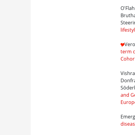
O'Flah
Brutha
Steer
lifest
Vero
term c
Cohort
Vishra
Donfra
Söderb
and G
Europ
Emergi
disea