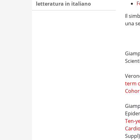
F
letteratura in italiano
Il sim
una se
Giampa
Scient
Verone
term c
Cohort
Giampa
Epide
Ten-ye
Cardi
Suppl)