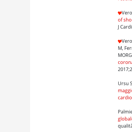
Vero
of sho
J Card
Vero
M, Fer
MORGA
corona
2017;2
Ursu S
maggio
cardio
Palmie
global
qualit