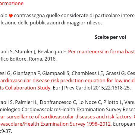
ormazione
bolo
contrassegna quelle considerate di particolare interes
lezione delle pubblicazioni di maggior rilievo.
Scelte per voi
oli S, Stamler J, Bevilacqua F.
Per mantenersi in forma bas
ifico Editore. Roma, 2016.
si G, Gianfagna F, Giampaoli S, Chambless LE, Grassi G, Ce
ardiovascular disease risk prediction equation for low-in
s Collaboration Study.
Eur J Prev Cardiol 2015;22:1618-25.
oli S, Palmieri L, Donfrancesco C, Lo Noce C, Pilotto L, Van
miologico Cardiovascolare/Health Examination Survey Res
ar surveillance of cardiovascular diseases and risk factors
ovascolare/Health Examination Survey 1998–2012
. European
:9-37.