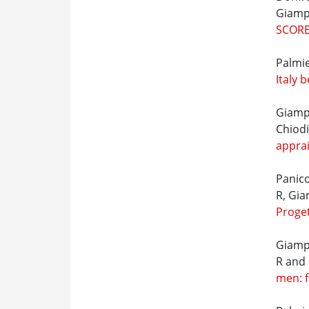
Giamp
SCORE
Palmie
Italy 
Giampa
Chiodi
appra
Panico
R, Gia
Proge
Giampa
R and 
men: f