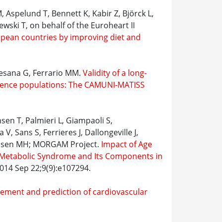
, Aspelund T, Bennett K, Kabir Z, Björck L,
ewski T, on behalf of the Euroheart II
ropean countries by improving diet and
Cesana G, Ferrario MM.
Validity of a long-
cidence populations: The CAMUNI-MATISS
sen T, Palmieri L, Giampaoli S,
 Sans S, Ferrieres J, Dallongeville J,
 Olsen MH; MORGAM Project.
Impact of Age
 Metabolic Syndrome and Its Components in
14 Sep 22;9(9):e107294.
ment and prediction of cardiovascular