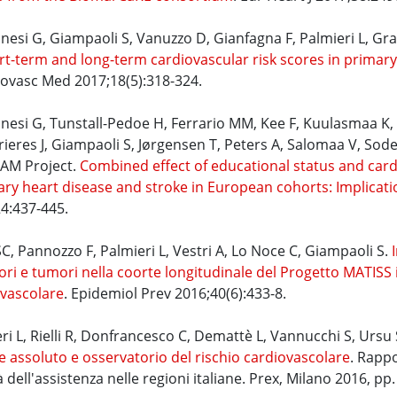
nesi G, Giampaoli S, Vanuzzo D, Gianfagna F, Palmieri L, Gra
rt-term and long-term cardiovascular risk scores in primary 
iovasc Med 2017;18(5):318-324.
nesi G, Tunstall-Pedoe H, Ferrario MM, Kee F, Kuulasmaa K,
rieres J, Giampaoli S, Jørgensen T, Peters A, Salomaa V, So
M Project.
Combined effect of educational status and cardi
ry heart disease and stroke in European cohorts: Implicati
4:437-445.
C, Pannozzo F, Palmieri L, Vestri A, Lo Noce C, Giampaoli S.
I
ri e tumori nella coorte longitudinale del Progetto MATISS i
vascolare
. Epidemiol Prev 2016;40(6):433-8.
ri L, Rielli R, Donfrancesco C, Demattè L, Vannucchi S, Ursu
e assoluto e osservatorio del rischio cardiovascolare
. Rappo
à dell'assistenza nelle regioni italiane. Prex, Milano 2016, pp