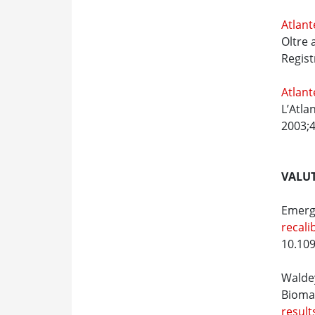
Atlant
Oltre 
Regist
Atlant
L’Atla
2003;4
VALUT
Emergi
recali
10.109
Waldey
Bioma
resul