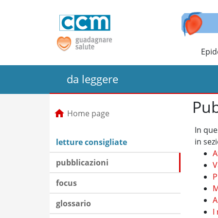
Epid
da leggere
Pub
Home page
In que
in sez
letture consigliate
A
pubblicazioni
V
P
focus
M
A
glossario
I