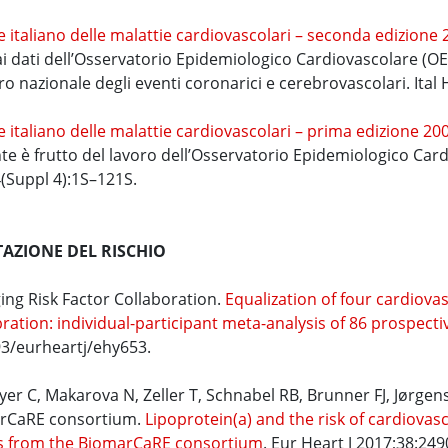
e italiano delle malattie cardiovascolari – seconda edizione
ai dati dell’Osservatorio Epidemiologico Cardiovascolare (OE
ro nazionale degli eventi coronarici e cerebrovascolari. Ital 
e italiano delle malattie cardiovascolari – prima edizione 20
nte è frutto del lavoro dell’Osservatorio Epidemiologico Cardi
(Suppl 4):1S–121S.
AZIONE DEL RISCHIO
ng Risk Factor Collaboration.
Equalization of four cardiovas
bration: individual-participant meta-analysis of 86 prospecti
3/eurheartj/ehy653.
er C, Makarova N, Zeller T, Schnabel RB, Brunner FJ, Jørgense
rCaRE consortium.
Lipoprotein(a) and the risk of cardiovas
ts from the BiomarCaRE consortium
. Eur Heart J 2017;38:249