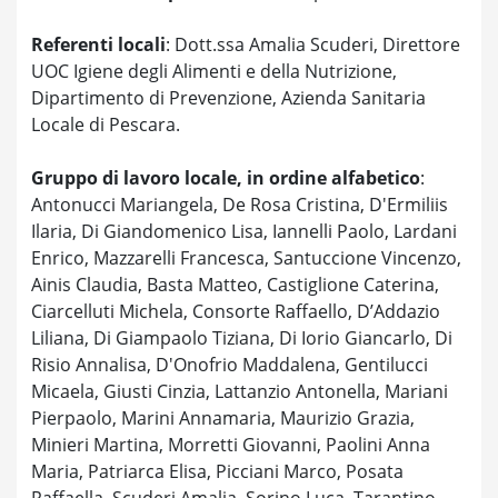
Referenti locali
: Dott.ssa Amalia Scuderi, Direttore
UOC Igiene degli Alimenti e della Nutrizione,
Dipartimento di Prevenzione, Azienda Sanitaria
Locale di Pescara.
Gruppo di lavoro locale, in ordine alfabetico
:
Antonucci Mariangela, De Rosa Cristina, D'Ermiliis
Ilaria, Di Giandomenico Lisa, Iannelli Paolo, Lardani
Enrico, Mazzarelli Francesca, Santuccione Vincenzo,
Ainis Claudia, Basta Matteo, Castiglione Caterina,
Ciarcelluti Michela, Consorte Raffaello, D’Addazio
Liliana, Di Giampaolo Tiziana, Di Iorio Giancarlo, Di
Risio Annalisa, D'Onofrio Maddalena, Gentilucci
Micaela, Giusti Cinzia, Lattanzio Antonella, Mariani
Pierpaolo, Marini Annamaria, Maurizio Grazia,
Minieri Martina, Morretti Giovanni, Paolini Anna
Maria, Patriarca Elisa, Picciani Marco, Posata
Raffaella, Scuderi Amalia, Sorino Luca, Tarantino