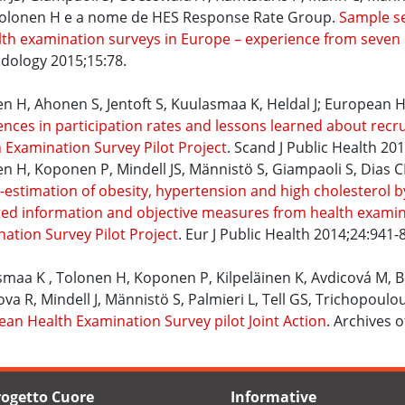
olonen H e a nome de HES Response Rate Group.
Sample se
lth examination surveys in Europe – experience from seven 
dology 2015;15:78.
n H, Ahonen S, Jentoft S, Kuulasmaa K, Heldal J; European H
ences in participation rates and lessons learned about recr
 Examination Survey Pilot Project
. Scand J Public Health 201
n H, Koponen P, Mindell JS, Männistö S, Giampaoli S, Dias 
estimation of obesity, hypertension and high cholesterol by
ed information and objective measures from health examin
ation Survey Pilot Project
. Eur J Public Health 2014;24:941-8
maa K , Tolonen H, Koponen P, Kilpeläinen K, Avdicová M, Br
va R, Mindell J, Männistö S, Palmieri L, Tell GS, Trichopou
an Health Examination Survey pilot Joint Action
. Archives 
Progetto Cuore
Informative