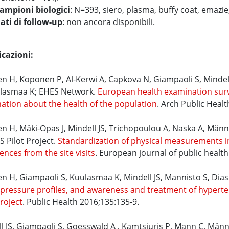
ampioni biologici
: N=393, siero, plasma, buffy coat, emazie
ati di follow-up
: non ancora disponibili.
icazioni:
n H, Koponen P, Al-Kerwi A, Capkova N, Giampaoli S, Mindell
ulasmaa K; EHES Network.
European health examination survey
ation about the health of the population
. Arch Public Heal
n H, Mäki-Opas J, Mindell JS, Trichopoulou A, Naska A, Män
S Pilot Project.
Standardization of physical measurements i
ences from the site visits
. European journal of public healt
n H, Giampaoli S, Kuulasmaa K, Mindell JS, Mannisto S, Dias
pressure profiles, and awareness and treatment of hyperte
Project
. Public Health 2016;135:135-9.
l JS, Giampaoli S, Goesswald A , Kamtsiuris P, Mann C, Männ