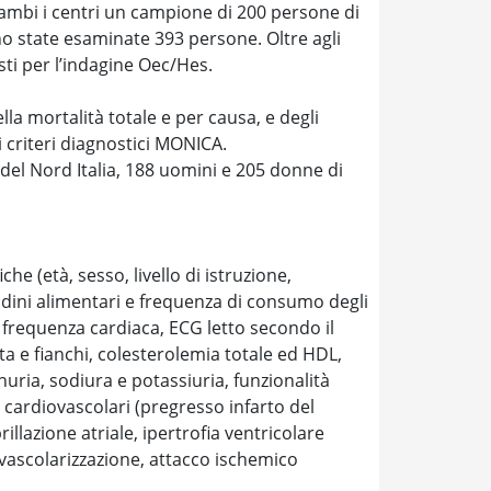
trambi i centri un campione di 200 persone di
no state esaminate 393 persone. Oltre agli
isti per l’indagine Oec/Hes.
la mortalità totale e per causa, e degli
 i criteri diagnostici MONICA.
 del Nord Italia, 188 uomini e 205 donne di
he (età, sesso, livello di istruzione,
itudini alimentari e frequenza di consumo degli
sa, frequenza cardiaca, ECG letto secondo il
a e fianchi, colesterolemia totale ed HDL,
nuria, sodiura e potassiuria, funzionalità
e cardiovascolari (pregresso infarto del
illazione atriale, ipertrofia ventricolare
ivascolarizzazione, attacco ischemico