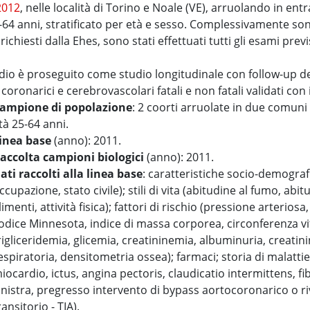
2012
, nelle località di Torino e Noale (VE), arruolando in en
-64 anni, stratificato per età e sesso. Complessivamente so
richiesti dalla Ehes, sono stati effettuati tutti gli esami prev
dio è proseguito come studio longitudinale con follow-up del
 coronarici e cerebrovascolari fatali e non fatali validati con
ampione di popolazione
: 2 coorti arruolate in due comuni
tà 25-64 anni.
inea base
(anno): 2011.
accolta campioni biologici
(anno): 2011.
ati raccolti alla linea base
: caratteristiche socio-demografic
ccupazione, stato civile); stili di vita (abitudine al fumo, ab
limenti, attività fisica); fattori di rischio (pressione arterio
odice Minnesota, indice di massa corporea, circonferenza vit
rigliceridemia, glicemia, creatininemia, albuminuria, creatini
espiratoria, densitometria ossea); farmaci; storia di malatti
iocardio, ictus, angina pectoris, claudicatio intermittens, fibr
inistra, pregresso intervento di bypass aortocoronarico o r
ransitorio - TIA).