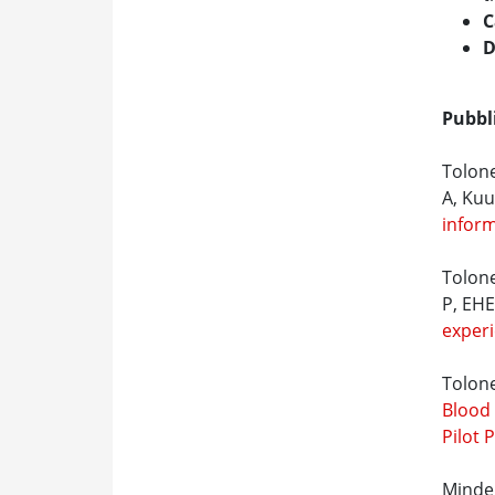
C
D
Pubbl
Tolone
A, Ku
inform
Tolone
P, EHE
experi
Tolone
Blood 
Pilot 
Mindel