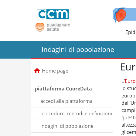
Epid
Indagini di popolazione
Eur
Home page
L’
Euro
lo stu
piattaforma CuoreData
europe
accedi alla piattaforma
dell’U
campio
procedure, metodi e definizioni
questi
altezz
indagini di popolazione
glicem