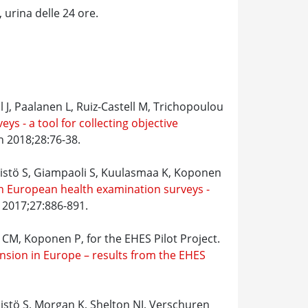
, urina delle 24 ore.
 J, Paalanen L, Ruiz-Castell M, Trichopoulou
s - a tool for collecting objective
th 2018;28:76-38.
nistö S, Giampaoli S, Kuulasmaa K, Koponen
n European health examination surveys -
h 2017;27:886-891.
 CM, Koponen P, for the EHES Pilot Project.
nsion in Europe – results from the EHES
istö S, Morgan K, Shelton NJ, Verschuren