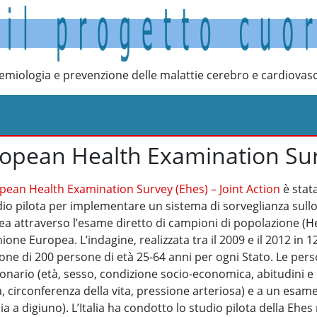
emiologia e prevenzione delle malattie cerebro e cardiovasc
opean Health Examination Surve
pean Health Examination Survey (Ehes) – Joint Action
è stata
dio pilota per implementare un sistema di sorveglianza sullo
a attraverso l’esame diretto di campioni di popolazione (H
nione Europea. L’indagine, realizzata tra il 2009 e il 2012 in 
ne di 200 persone di età 25-64 anni per ogni Stato. Le per
onario (età, sesso, condizione socio-economica, abitudini e s
a, circonferenza della vita, pressione arteriosa) e a un esam
ia a digiuno). L’Italia ha condotto lo studio pilota della Ehes