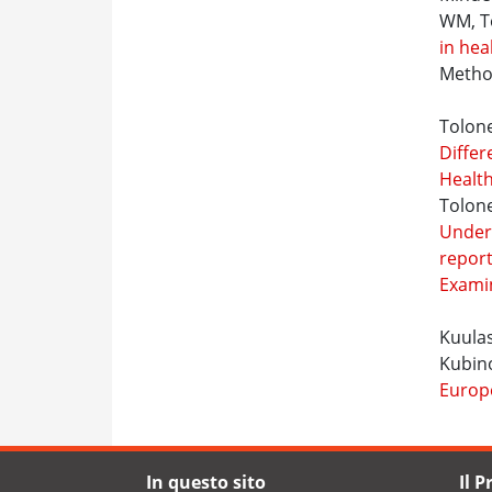
WM, T
in hea
Metho
Tolone
Differ
Health
Tolone
Under-
report
Examin
Kuulas
Kubino
Europe
In questo sito
Il 