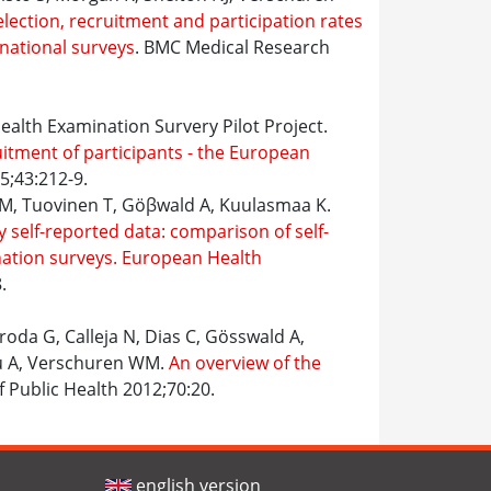
lection, recruitment and participation rates
national surveys
. BMC Medical Research
ealth Examination Survery Pilot Project.
uitment of participants - the European
5;43:212-9.
CM, Tuovinen T, Göβwald A, Kuulasmaa K.
 self-reported data: comparison of self-
ation surveys. European Health
.
oda G, Calleja N, Dias C, Gösswald A,
lou A, Verschuren WM.
An overview of the
of Public Health 2012;70:20.
english version