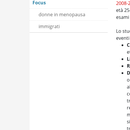
Focus
2008-
età 25
donne in menopausa
esami 
immigrati
Lo stu
eventi
C
e
L
R
D
o
a
c
t
r
m
s
t